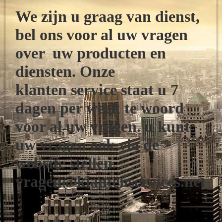
We zijn u graag van dienst,
bel ons voor al uw vragen
over uw
producten
en
diensten. Onze
klanten
service
staat u 7
dagen per week te woord
voor al uw vragen. u kunt
uw vragen ook via de
website stellen.
vragen@klantenservices.net