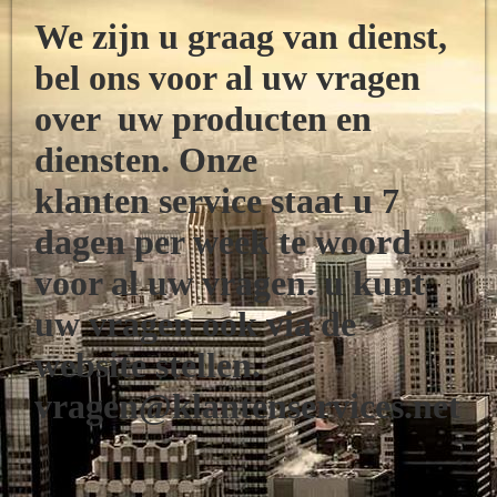
We zijn u graag van dienst,
bel ons voor al uw vragen
over uw
producten
en
diensten. Onze
klanten
service
staat u 7
dagen per week te woord
voor al uw vragen. u kunt
uw vragen ook via de
website stellen.
vragen@klantenservices.net